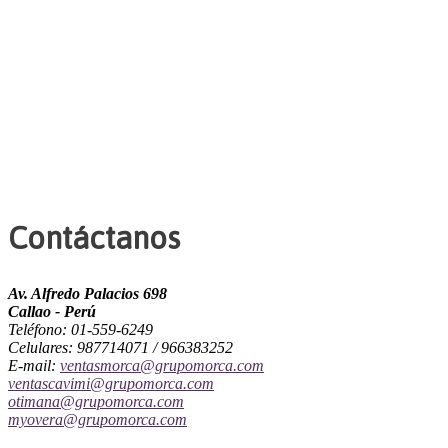
Contáctanos
Av. Alfredo Palacios 698
Callao - Perú
Teléfono: 01-559-6249
Celulares: 987714071 / 966383252
E-mail:
ventasmorca@grupomorca.com
ventascavimi@grupomorca.com
otimana@grupomorca.com
myovera@grupomorca.com